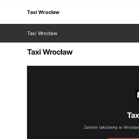
Przejdź
Przejdź
do
do
Taxi Wrocław
nawigacji
treści
Taxi Wrocław
Taxi Wrocław
Tax
Zamów taksówkę w Wrocławiu